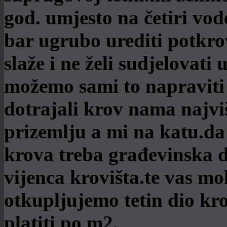
god. umjesto na četiri vod
bar ugrubo urediti potkrov
slaže i ne želi sudjelovati
možemo sami to napraviti 
dotrajali krov nama najvi
prizemlju a mi na katu.da
krova treba građevinska do
vijenca krovišta.te vas mo
otkupljujemo tetin dio kro
platiti po m2.