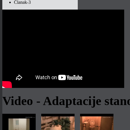
Članak-3
Prilagodite prostor djetetu do 6 godina
Stambeni prostori u osnovi su
prilagođeni odraslim osobama. No, u
njih je neophodno uklopiti i najmlađeg
člana obitelji....
Više
Video - Adaptacije sta