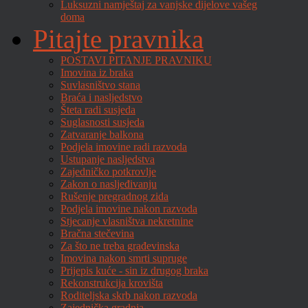
Luksuzni namještaj za vanjske dijelove vašeg
doma
Pitajte pravnika
POSTAVI PITANJE PRAVNIKU
Imovina iz braka
Suvlasništvo stana
Braća i nasljedstvo
Šteta radi susjeda
Suglasnosti susjeda
Zatvaranje balkona
Podjela imovine radi razvoda
Ustupanje nasljedstva
Zajedničko potkrovlje
Zakon o nasljeđivanju
Rušenje pregradnog zida
Podjela imovine nakon razvoda
Stjecanje vlasništva nekretnine
Bračna stečevina
Za što ne treba građevinska
Imovina nakon smrti supruge
Prijepis kuće - sin iz drugog braka
Rekonstrukcija krovišta
Roditeljska skrb nakon razvoda
Zajednička gradnja