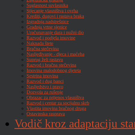
Suglasnost suvlasnika
Stjecanje vlasništva i ovrha
Krediti, dugovi i rastava braka
Izgradnja nadstrešnice
Gradnja vrtne sjenice
Uračunavanje dara i nužni dio
Razvod i podjela imovine
Naknada štete
Bračna stečevina
Nasljeđivanje - djeca i maćeha
Suprug želi rastavu
Razvod i bračna stečevina
Imovina malodobnog djeteta
Sestrina imovina
Razvod i dug banci
Nasljedstvo i pravo
Dozvola za rušenje
Obrazac za prijenos vlasništva
Razvod i centar za socijalnu skrb
Vlastita imovina bračnog druga
Ostavinska rasprava
Vodič kroz adaptaciju sta