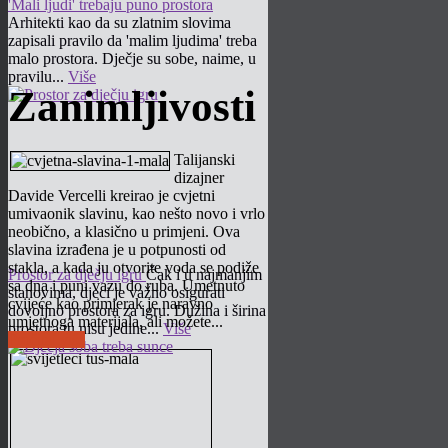
'Mali ljudi' trebaju puno prostora
Arhitekti kao da su zlatnim slovima
zapisali pravilo da 'malim ljudima' treba
malo prostora. Dječje su sobe, naime, u
pravilu...
Više
Zanimljivosti
Talijanski
dizajner
Davide Vercelli kreirao je cvjetni
umivaonik slavinu, kao nešto novo i vrlo
neobično, a klasično u primjeni. Ova
slavina izrađena je u potpunosti od
stakla, a kada ju otvorite voda se podiže
Prostor za dječju igru
Čak i u najmanjim
sa dna i puni vazu do ruba. Umetnuto
stanovima, djeci je važno osigurati
cvijeće kao primjerak je naravno
dovoljno prostora za igru. Dužina i širina
umjetnoga materijala, ali možete...
prostora tu nisu jedine...
Više
Pročitaj više