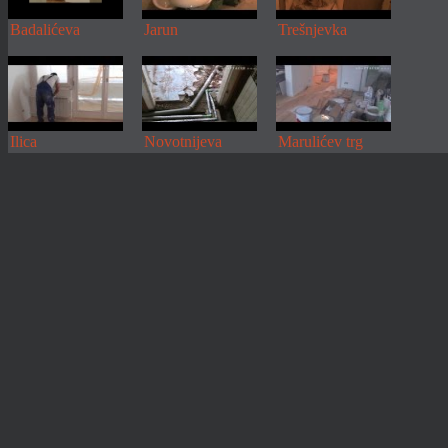
Badalićeva
Jarun
Trešnjevka
Ilica
Novotnijeva
Marulićev trg