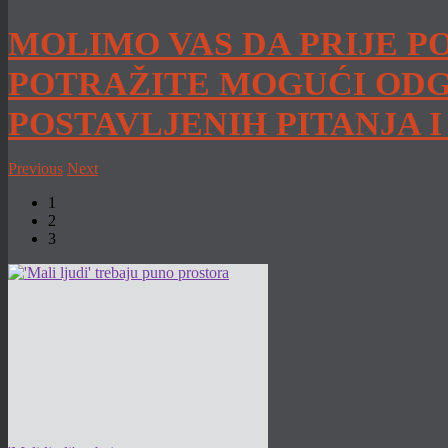
MOLIMO VAS DA PRIJE P
POTRAŽITE MOGUĆI ODG
POSTAVLJENIH PITANJA 
Previous
Next
1
2
3