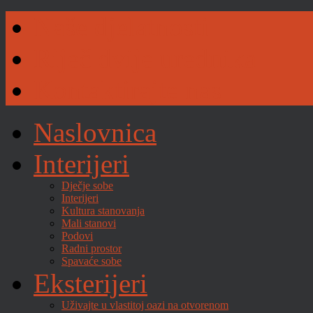
Naše djelatnosti
Riječ dvije urednika
Kontaktirajte nas
Naslovnica
Interijeri
Dječje sobe
Interijeri
Kultura stanovanja
Mali stanovi
Podovi
Radni prostor
Spavaće sobe
Eksterijeri
Uživajte u vlastitoj oazi na otvorenom