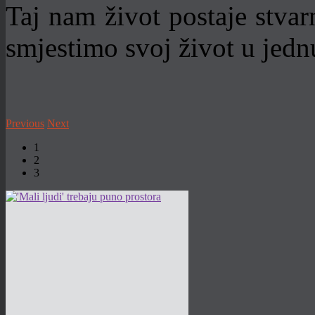
Taj nam život postaje stva
smjestimo svoj život u jednu
Previous
Next
1
2
3