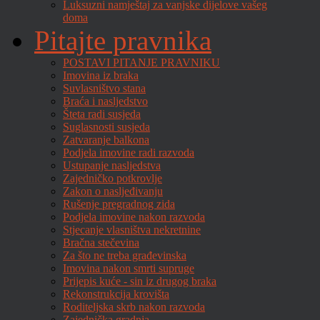
Luksuzni namještaj za vanjske dijelove vašeg
doma
Pitajte pravnika
POSTAVI PITANJE PRAVNIKU
Imovina iz braka
Suvlasništvo stana
Braća i nasljedstvo
Šteta radi susjeda
Suglasnosti susjeda
Zatvaranje balkona
Podjela imovine radi razvoda
Ustupanje nasljedstva
Zajedničko potkrovlje
Zakon o nasljeđivanju
Rušenje pregradnog zida
Podjela imovine nakon razvoda
Stjecanje vlasništva nekretnine
Bračna stečevina
Za što ne treba građevinska
Imovina nakon smrti supruge
Prijepis kuće - sin iz drugog braka
Rekonstrukcija krovišta
Roditeljska skrb nakon razvoda
Zajednička gradnja