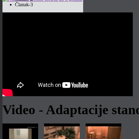
Članak-3
Prilagodite prostor djetetu do 6 godina
Stambeni prostori u osnovi su
prilagođeni odraslim osobama. No, u
njih je neophodno uklopiti i najmlađeg
člana obitelji....
Više
Video - Adaptacije sta