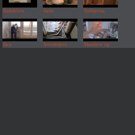
Badalićeva
Jarun
Trešnjevka
Ilica
Novotnijeva
Marulićev trg