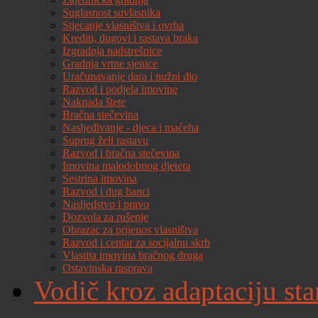
Suglasnost suvlasnika
Stjecanje vlasništva i ovrha
Krediti, dugovi i rastava braka
Izgradnja nadstrešnice
Gradnja vrtne sjenice
Uračunavanje dara i nužni dio
Razvod i podjela imovine
Naknada štete
Bračna stečevina
Nasljeđivanje - djeca i maćeha
Suprug želi rastavu
Razvod i bračna stečevina
Imovina malodobnog djeteta
Sestrina imovina
Razvod i dug banci
Nasljedstvo i pravo
Dozvola za rušenje
Obrazac za prijenos vlasništva
Razvod i centar za socijalnu skrb
Vlastita imovina bračnog druga
Ostavinska rasprava
Vodič kroz adaptaciju sta