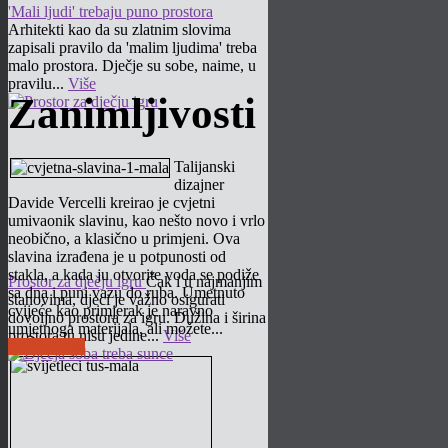
'Mali ljudi' trebaju puno prostora
Arhitekti kao da su zlatnim slovima
zapisali pravilo da 'malim ljudima' treba
malo prostora. Dječje su sobe, naime, u
pravilu...
Više
Zanimljivosti
Talijanski
dizajner
Davide Vercelli kreirao je cvjetni
umivaonik slavinu, kao nešto novo i vrlo
neobično, a klasično u primjeni. Ova
slavina izrađena je u potpunosti od
stakla, a kada ju otvorite voda se podiže
Prostor za dječju igru
Čak i u najmanjim
sa dna i puni vazu do ruba. Umetnuto
stanovima, djeci je važno osigurati
cvijeće kao primjerak je naravno
dovoljno prostora za igru. Dužina i širina
umjetnoga materijala, ali možete...
prostora tu nisu jedine...
Više
Pročitaj više