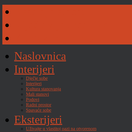
Naše djelatnosti
Riječ dvije urednika
Kontaktirajte nas
Naslovnica
Interijeri
Dječje sobe
Interijeri
Kultura stanovanja
Mali stanovi
Podovi
Radni prostor
Spavaće sobe
Eksterijeri
Uživajte u vlastitoj oazi na otvorenom