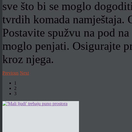
sve što bi se moglo dogoditi 
tvrdih komada namještaja. O
Postavite spužvu na pod na 
moglo penjati. Osigurajte p
kroz njega.
Previous
Next
1
2
3