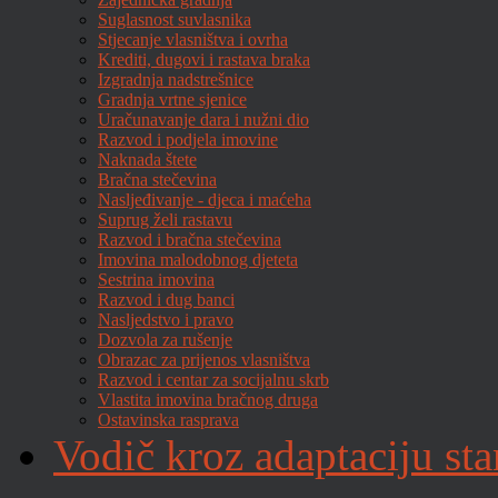
Suglasnost suvlasnika
Stjecanje vlasništva i ovrha
Krediti, dugovi i rastava braka
Izgradnja nadstrešnice
Gradnja vrtne sjenice
Uračunavanje dara i nužni dio
Razvod i podjela imovine
Naknada štete
Bračna stečevina
Nasljeđivanje - djeca i maćeha
Suprug želi rastavu
Razvod i bračna stečevina
Imovina malodobnog djeteta
Sestrina imovina
Razvod i dug banci
Nasljedstvo i pravo
Dozvola za rušenje
Obrazac za prijenos vlasništva
Razvod i centar za socijalnu skrb
Vlastita imovina bračnog druga
Ostavinska rasprava
Vodič kroz adaptaciju sta