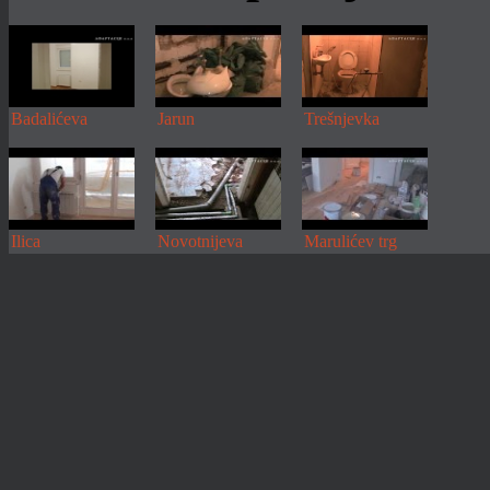
Badalićeva
Jarun
Trešnjevka
Ilica
Novotnijeva
Marulićev trg