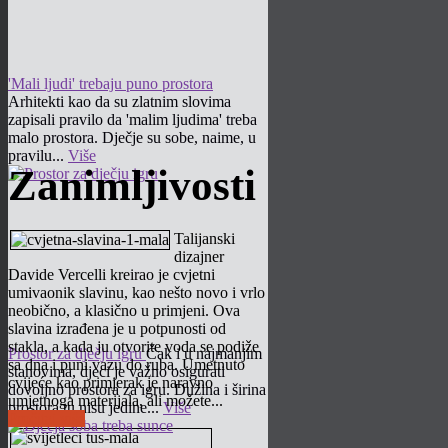
'Mali ljudi' trebaju puno prostora
Arhitekti kao da su zlatnim slovima
zapisali pravilo da 'malim ljudima' treba
malo prostora. Dječje su sobe, naime, u
pravilu...
Više
Zanimljivosti
Talijanski
dizajner
Davide Vercelli kreirao je cvjetni
umivaonik slavinu, kao nešto novo i vrlo
neobično, a klasično u primjeni. Ova
slavina izrađena je u potpunosti od
stakla, a kada ju otvorite voda se podiže
Prostor za dječju igru
Čak i u najmanjim
sa dna i puni vazu do ruba. Umetnuto
stanovima, djeci je važno osigurati
cvijeće kao primjerak je naravno
dovoljno prostora za igru. Dužina i širina
umjetnoga materijala, ali možete...
prostora tu nisu jedine...
Više
Pročitaj više