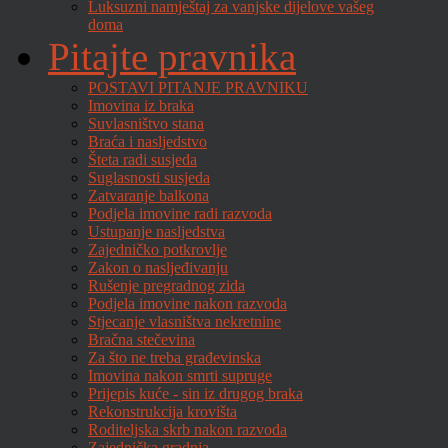
Luksuzni namještaj za vanjske dijelove vašeg
doma
Pitajte pravnika
POSTAVI PITANJE PRAVNIKU
Imovina iz braka
Suvlasništvo stana
Braća i nasljedstvo
Šteta radi susjeda
Suglasnosti susjeda
Zatvaranje balkona
Podjela imovine radi razvoda
Ustupanje nasljedstva
Zajedničko potkrovlje
Zakon o nasljeđivanju
Rušenje pregradnog zida
Podjela imovine nakon razvoda
Stjecanje vlasništva nekretnine
Bračna stečevina
Za što ne treba građevinska
Imovina nakon smrti supruge
Prijepis kuće - sin iz drugog braka
Rekonstrukcija krovišta
Roditeljska skrb nakon razvoda
Zajednička gradnja