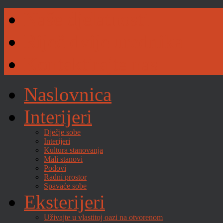
Naše djelatnosti
Riječ dvije urednika
Kontaktirajte nas
Naslovnica
Interijeri
Dječje sobe
Interijeri
Kultura stanovanja
Mali stanovi
Podovi
Radni prostor
Spavaće sobe
Eksterijeri
Uživajte u vlastitoj oazi na otvorenom