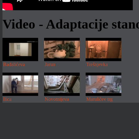
Video - Adaptacije sta
Badalićeva
Jarun
Trešnjevka
Ilica
Novotnijeva
Marulićev trg