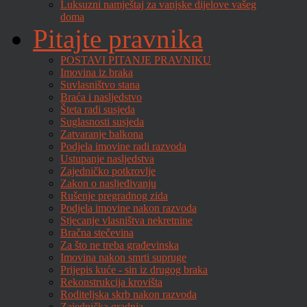
Luksuzni namještaj za vanjske dijelove vašeg
doma
Pitajte pravnika
POSTAVI PITANJE PRAVNIKU
Imovina iz braka
Suvlasništvo stana
Braća i nasljedstvo
Šteta radi susjeda
Suglasnosti susjeda
Zatvaranje balkona
Podjela imovine radi razvoda
Ustupanje nasljedstva
Zajedničko potkrovlje
Zakon o nasljeđivanju
Rušenje pregradnog zida
Podjela imovine nakon razvoda
Stjecanje vlasništva nekretnine
Bračna stečevina
Za što ne treba građevinska
Imovina nakon smrti supruge
Prijepis kuće - sin iz drugog braka
Rekonstrukcija krovišta
Roditeljska skrb nakon razvoda
Zajednička gradnja