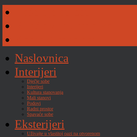
Naše djelatnosti
Riječ dvije urednika
Kontaktirajte nas
Naslovnica
Interijeri
Dječje sobe
Interijeri
Kultura stanovanja
Mali stanovi
Podovi
Radni prostor
Spavaće sobe
Eksterijeri
Uživajte u vlastitoj oazi na otvorenom