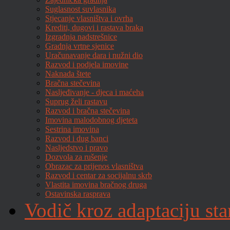
Suglasnost suvlasnika
Stjecanje vlasništva i ovrha
Krediti, dugovi i rastava braka
Izgradnja nadstrešnice
Gradnja vrtne sjenice
Uračunavanje dara i nužni dio
Razvod i podjela imovine
Naknada štete
Bračna stečevina
Nasljeđivanje - djeca i maćeha
Suprug želi rastavu
Razvod i bračna stečevina
Imovina malodobnog djeteta
Sestrina imovina
Razvod i dug banci
Nasljedstvo i pravo
Dozvola za rušenje
Obrazac za prijenos vlasništva
Razvod i centar za socijalnu skrb
Vlastita imovina bračnog druga
Ostavinska rasprava
Vodič kroz adaptaciju sta