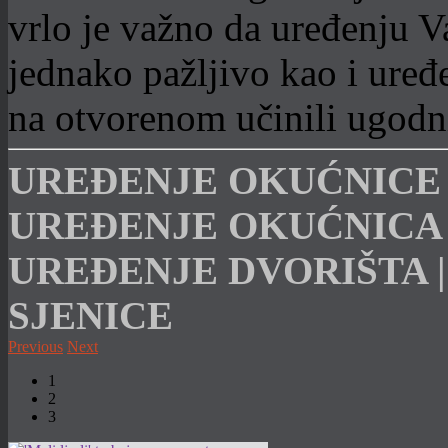
vrlo je važno da uređenju Va
jednako pažljivo kao i uređe
na otvorenom učinili ugodni
UREĐENJE OKUĆNICE |
UREĐENJE OKUĆNICA I
UREĐENJE DVORIŠTA |
SJENICE
Previous
Next
1
2
3