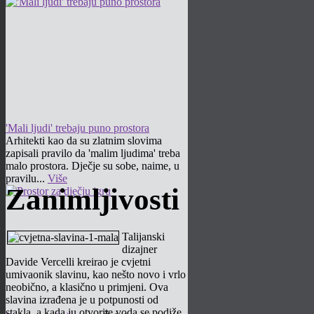
'Mali ljudi' trebaju puno prostora
Arhitekti kao da su zlatnim slovima
zapisali pravilo da 'malim ljudima' treba
malo prostora. Dječje su sobe, naime, u
pravilu...
Više
Zanimljivosti
Talijanski
dizajner
Davide Vercelli kreirao je cvjetni
umivaonik slavinu, kao nešto novo i vrlo
neobično, a klasično u primjeni. Ova
slavina izrađena je u potpunosti od
stakla, a kada ju otvorite voda se podiže