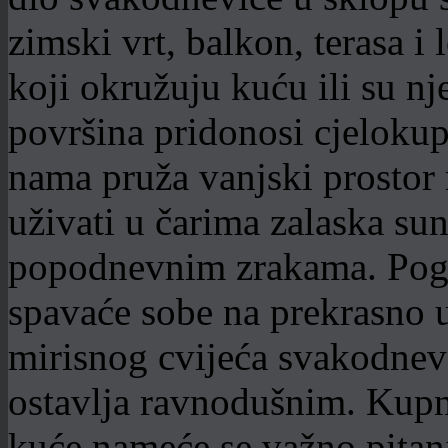
zimski vrt, balkon, terasa i 
koji okružuju kuću ili su nj
površina pridonosi cjeloku
nama pruža vanjski prosto
uživati u čarima zalaska su
popodnevnim zrakama. Pogl
spavaće sobe na prekrasno u
mirisnog cvijeća svakodnevn
ostavlja ravnodušnim. Kupn
kuće nameće se važno pitanj