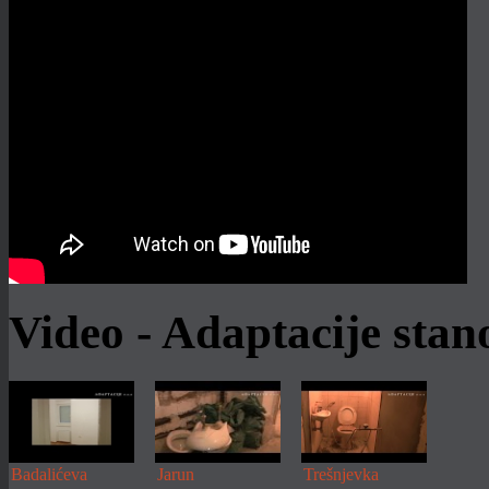
Prilagodite prostor djetetu do 6 godina
Stambeni prostori u osnovi su
prilagođeni odraslim osobama. No, u
njih je neophodno uklopiti i najmlađeg
člana obitelji....
Više
Video - Adaptacije sta
Badalićeva
Jarun
Trešnjevka