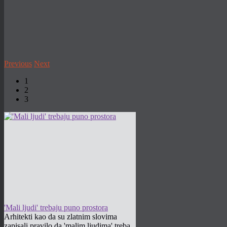
Previous
Next
1
2
3
'Mali ljudi' trebaju puno prostora
Arhitekti kao da su zlatnim slovima
zapisali pravilo da 'malim ljudima' treba