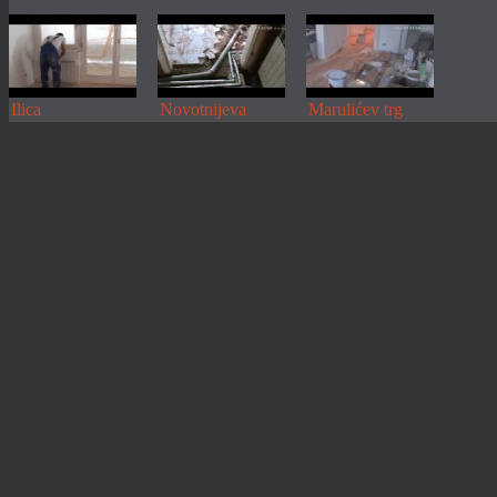
Ilica
Novotnijeva
Marulićev trg