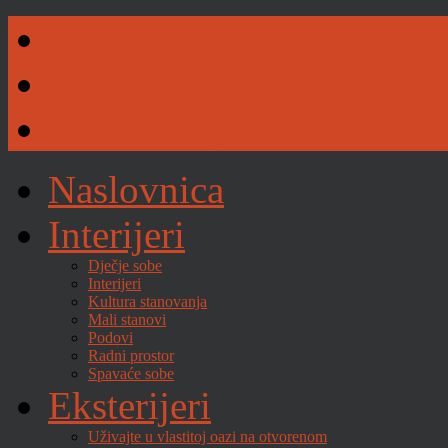
Naše djelatnosti
Riječ dvije urednika
Kontaktirajte nas
Naslovnica
Interijeri
Dječje sobe
Interijeri
Kultura stanovanja
Mali stanovi
Podovi
Radni prostor
Spavaće sobe
Eksterijeri
Uživajte u vlastitoj oazi na otvorenom