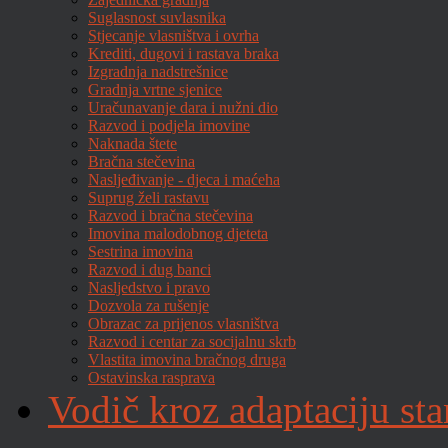
Suglasnost suvlasnika
Stjecanje vlasništva i ovrha
Krediti, dugovi i rastava braka
Izgradnja nadstrešnice
Gradnja vrtne sjenice
Uračunavanje dara i nužni dio
Razvod i podjela imovine
Naknada štete
Bračna stečevina
Nasljeđivanje - djeca i maćeha
Suprug želi rastavu
Razvod i bračna stečevina
Imovina malodobnog djeteta
Sestrina imovina
Razvod i dug banci
Nasljedstvo i pravo
Dozvola za rušenje
Obrazac za prijenos vlasništva
Razvod i centar za socijalnu skrb
Vlastita imovina bračnog druga
Ostavinska rasprava
Vodič kroz adaptaciju sta