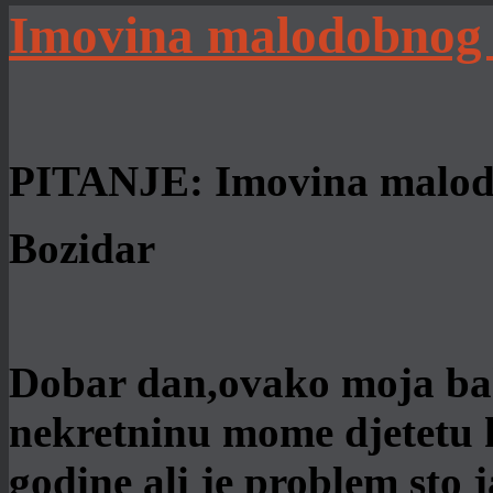
Imovina malodobnog 
PITANJE: Imovina malod
Bozidar
Dobar dan,ovako moja baka
nekretninu mome djetetu k
godine ali je problem sto 