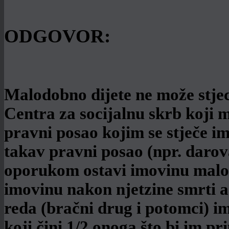
ODGOVOR:
Malodobno dijete ne može stjec
Centra za socijalnu skrb koji 
pravni posao kojim se stječe imo
takav pravni posao (npr. darov
oporukom ostavi imovinu malo
imovinu nakon njetzine smrti a 
reda (bračni drug i potomci) im
koji čini 1/2 onoga što bi im p