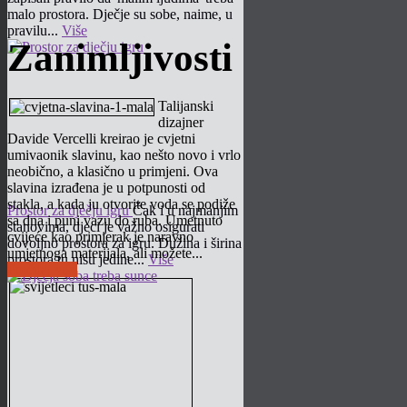
malo prostora. Dječje su sobe, naime, u
pravilu...
Više
Zanimljivosti
Talijanski
dizajner
Davide Vercelli kreirao je cvjetni
umivaonik slavinu, kao nešto novo i vrlo
neobično, a klasično u primjeni. Ova
slavina izrađena je u potpunosti od
stakla, a kada ju otvorite voda se podiže
Prostor za dječju igru
Čak i u najmanjim
sa dna i puni vazu do ruba. Umetnuto
stanovima, djeci je važno osigurati
cvijeće kao primjerak je naravno
dovoljno prostora za igru. Dužina i širina
umjetnoga materijala, ali možete...
prostora tu nisu jedine...
Više
Pročitaj više