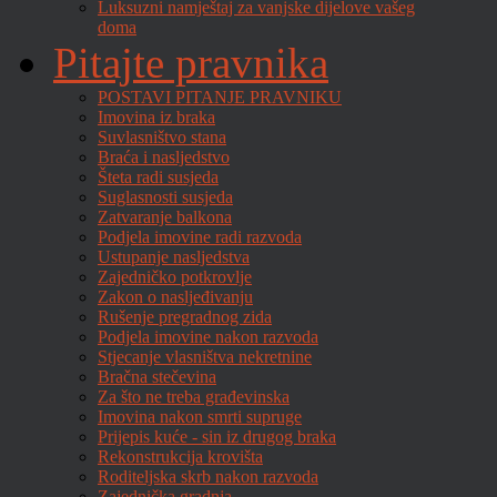
Luksuzni namještaj za vanjske dijelove vašeg
doma
Pitajte pravnika
POSTAVI PITANJE PRAVNIKU
Imovina iz braka
Suvlasništvo stana
Braća i nasljedstvo
Šteta radi susjeda
Suglasnosti susjeda
Zatvaranje balkona
Podjela imovine radi razvoda
Ustupanje nasljedstva
Zajedničko potkrovlje
Zakon o nasljeđivanju
Rušenje pregradnog zida
Podjela imovine nakon razvoda
Stjecanje vlasništva nekretnine
Bračna stečevina
Za što ne treba građevinska
Imovina nakon smrti supruge
Prijepis kuće - sin iz drugog braka
Rekonstrukcija krovišta
Roditeljska skrb nakon razvoda
Zajednička gradnja